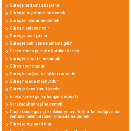
Güreşe ne zaman başlanır
Güreşte tuş etmek ne demek
Güreşte minder ne demek
Güreşin anlamı nedir
Güreşçi nasıl yazılır
Güreşte pehlivan ne anlama gelir
Grekoromen güreşte Kafakol Var mı
Güreşte 3 nokta ne demek
Güreş spor mudur
Güreşte boğma teknikleri var mıdır
Güreş nerede meşhurdur
Güreşçi Koca Yusuf kimdir
Grekoromen güreş hangisi serbestir
Karakucak güreşi ne demek
Güçlü kimse güreşte rakibini yenen değil öfkelendiği zaman
kendine hâkim olabilen kimsedir ne demek
Güreşte tuş nasıl olur