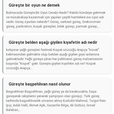
Güreşte bir oyun ne demek
Bulmacada Güreşte Bir Oyun Cevabı Nedir? Rakibi kündeye getirmek
ve müsabakayı kazanmak için yapılan çeşitli hamlelere ise oyun adı
verilir. Güreş oyunları nelerdir? Güreş, serbest güreş, Grekoromen
güreş, pankration, kuşak güreşleri, bilek güreşi, parmak güreşi,...
Güreşte belden aşağı giyilen kıyafetin adı nedir
kırkpınar yağlı güreşleri festivali Kıspet sözcüğü Arapça “kisvet”
kelimesinden gelmekte olup belden aşağı giyilen giysi anlamına
gelmektedir. Yağlı güreşe çıkan her pehlivanın güreş malzemesinin
başında “Kıspet” gelir. Güreşte giyilen kıyafetin adı ne? Kıspet
sözcüğü Arapça...
Güreşte başpehlivan nasıl olunur
Başpehlivan Başpehlivan, yağlı güreş ya da karakucakta, başa
güreşerek rakiplerini yenerek şampiyon olan güreşçi. Türk güreş
tarihinde başpehlivanlık unvanını almış Kızılcıklı Mahmut, Turgut Reis
İpçi, Adalı Halil, Ahmet Ayık, Gazanfer Bilge, Ali Gürbüz, İsmail
Balaban,...