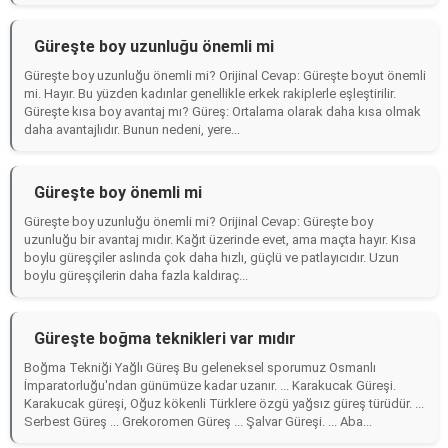
Güreşte boy uzunluğu önemli mi
Güreşte boy uzunluğu önemli mi? Orijinal Cevap: Güreşte boyut önemli
mi. Hayır. Bu yüzden kadınlar genellikle erkek rakiplerle eşleştirilir.
Güreşte kısa boy avantaj mı? Güreş: Ortalama olarak daha kısa olmak
daha avantajlıdır. Bunun nedeni, yere...
Güreşte boy önemli mi
Güreşte boy uzunluğu önemli mi? Orijinal Cevap: Güreşte boy
uzunluğu bir avantaj mıdır. Kağıt üzerinde evet, ama maçta hayır. Kısa
boylu güreşçiler aslında çok daha hızlı, güçlü ve patlayıcıdır. Uzun
boylu güreşçilerin daha fazla kaldıraç...
Güreşte boğma teknikleri var mıdır
Boğma Tekniği Yağlı Güreş Bu geleneksel sporumuz Osmanlı
İmparatorluğu'ndan günümüze kadar uzanır. ... Karakucak Güreşi.
Karakucak güreşi, Oğuz kökenli Türklere özgü yağsız güreş türüdür. ...
Serbest Güreş ... Grekoromen Güreş ... Şalvar Güreşi. ... Aba...